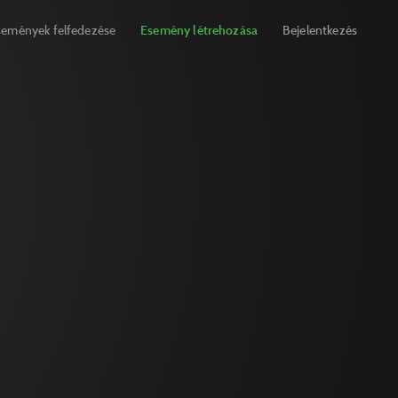
semények felfedezése
Esemény létrehozása
Bejelentkezés