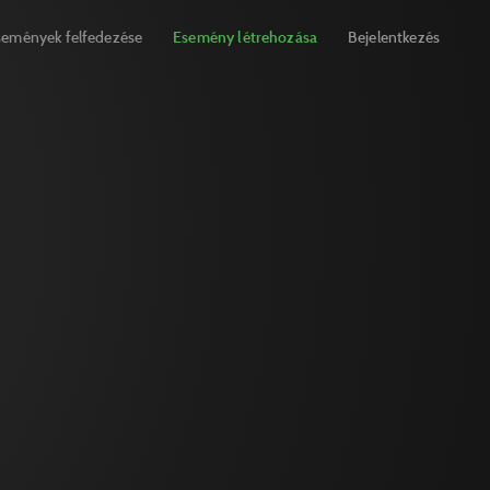
semények felfedezése
Esemény létrehozása
Bejelentkezés