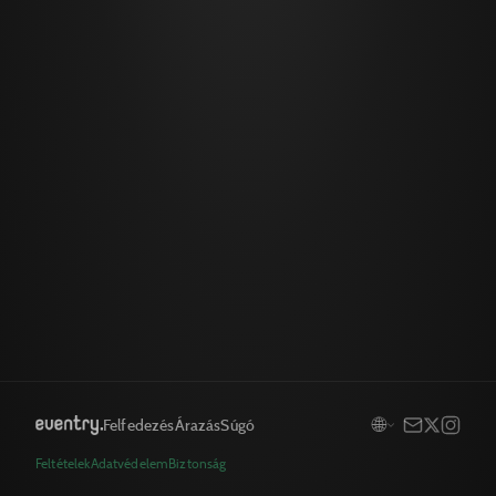
🌐
Felfedezés
Árazás
Súgó
Feltételek
Adatvédelem
Biztonság