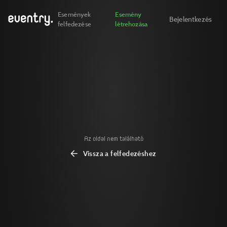
Események
Esemény
Bejelentkezés
felfedezése
létrehozása
Az oldal nem található
Vissza a felfedezéshez