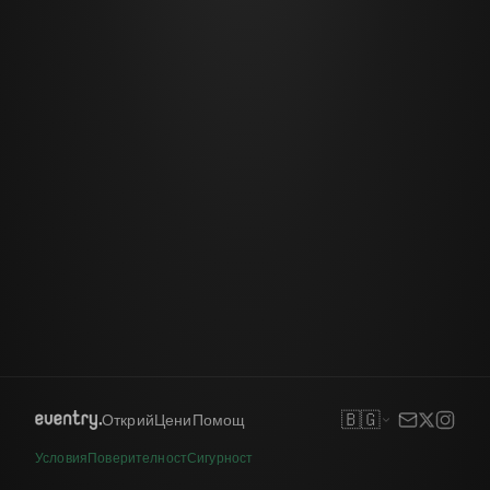
🇧🇬
Открий
Цени
Помощ
Условия
Поверителност
Сигурност