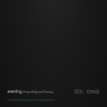
🇧🇬
Открий
Цени
Помощ
Условия
Поверителност
Сигурност