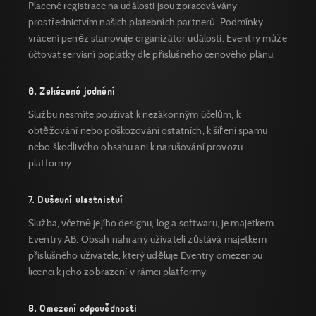
Placené registrace na události jsou zpracovávány
prostřednictvím našich platebních partnerů. Podmínky
vrácení peněz stanovuje organizátor události. Eventry může
účtovat servisní poplatky dle příslušného cenového plánu.
6. Zakázané jednání
Službu nesmíte používat k nezákonným účelům, k
obtěžování nebo poškozování ostatních, k šíření spamu
nebo škodlivého obsahu ani k narušování provozu
platformy.
7. Duševní vlastnictví
Služba, včetně jejího designu, log a softwaru, je majetkem
Eventry AB. Obsah nahraný uživateli zůstává majetkem
příslušného uživatele, který uděluje Eventry omezenou
licenci k jeho zobrazení v rámci platformy.
8. Omezení odpovědnosti