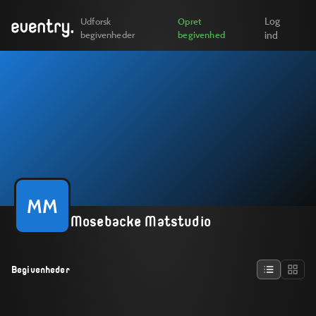
Log
Udforsk
Opret
begivenheder
begivenhed
ind
MM
Mosebacke Matstudio
Begivenheder