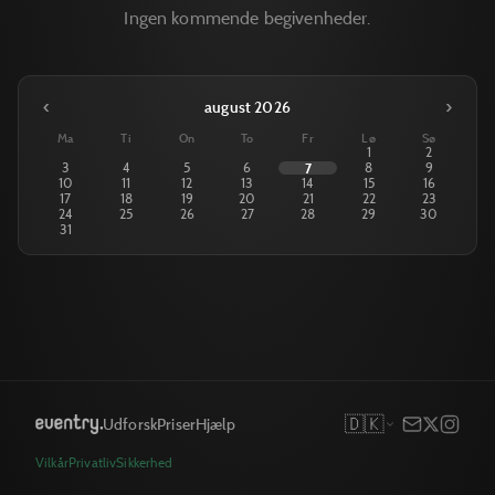
Ingen kommende begivenheder.
‹
›
august 2026
Ma
Ti
On
To
Fr
Lø
Sø
1
2
3
4
5
6
7
8
9
10
11
12
13
14
15
16
17
18
19
20
21
22
23
24
25
26
27
28
29
30
31
🇩🇰
Udforsk
Priser
Hjælp
Vilkår
Privatliv
Sikkerhed