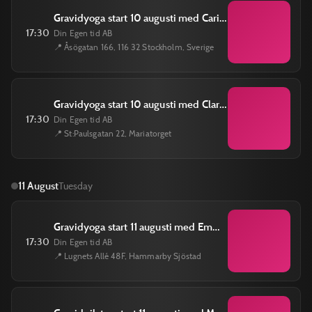
Gravidyoga start 10 augusti med Carina Schûtt måndagar kl 17.30 till 18.45
17:30
Din Egen tid AB
📍 Åsögatan 166, 116 32 Stockholm, Sverige
Gravidyoga start 10 augusti med Clara Nelzén måndagar kl 17.30 till 18.45
17:30
Din Egen tid AB
📍 St:Paulsgatan 22, Mariatorget
11 August
Tuesday
Gravidyoga start 11 augusti med Emmi Kirkholt tisdagar kl 17.30 till 18.45
17:30
Din Egen tid AB
📍 Lugnets Allé 48F, Hammarby Sjöstad