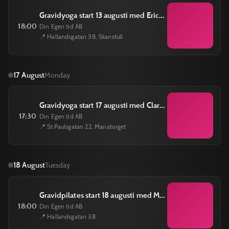
Gravidyoga start 13 augusti med Erica Stenström torsdagar kl 18.00 till 19.15
18:00
Din Egen tid AB
📍 Hallandsgatan 38, Skanstull
17 August
Monday
Gravidyoga start 17 augusti med Clara Nelzén måndagar kl 17.30 till 18.45
17:30
Din Egen tid AB
📍 St:Paulsgatan 22, Mariatorget
18 August
Tuesday
Gravidpilates start 18 augusti med Moa Petersdotter tisdagar kl 18.00 till 19.00
18:00
Din Egen tid AB
📍 Hallandsgatan 38