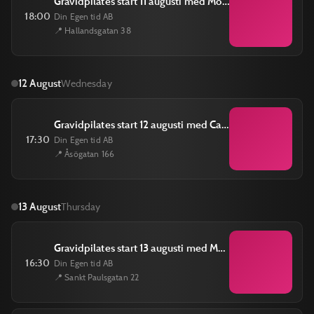
Gravidpilates start 11 augusti med Moa Petersdotter tisdagar kl 18.00 till 19.00
18:00
Din Egen tid AB
📍 Hallandsgatan 38
12 August
Wednesday
Gravidpilates start 12 augusti med Carina Schütt onsdagar kl 17.30 till 18.30
17:30
Din Egen tid AB
📍 Åsögatan 166
13 August
Thursday
Gravidpilates start 13 augusti med Moa Petersdotter torsdagar kl 16.30 till 17.15
16:30
Din Egen tid AB
📍 Sankt Paulsgatan 22