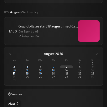
19 August
Wednesday
Gravidpilates start 19 augusti med Carina Schütt onsdagar kl 17.30 till 18.30
17:30
Din Egen tid AB
📍 Åsögatan 166
‹
›
August 2026
Mo
Tu
We
Th
Fr
Sa
Su
1
2
3
4
5
6
7
8
9
10
11
12
13
14
15
16
17
18
19
20
21
22
23
24
25
26
27
28
29
30
31
Venues
Maps