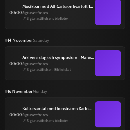
Musikbar med Alf Carlsson kvartett 13 november
00:00
Sigtunastiftelsen
📍 Sigtunastiftelsens bibliotek
14 November
Saturday
Arkivens dag och symposium - Människan och tekniken 14 november
00:00
Sigtunastiftelsen
📍 Sigtunastiftelsen, Biblioteket
16 November
Monday
Kultursamtal med konstnären Karin Mamma Andersson 16 november
00:00
Sigtunastiftelsen
📍 Sigtunastiftelsens bibliotek