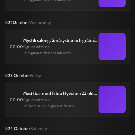
21 October
Wednesday
Mystik salong: Småsystrar och gråbröder med Alva Dahl 21 oktober
00:00
Sigtunastiftelsen
📍 Sigtunastiftelsens bibliotek
23 October
Friday
Musikbar med Frida Hyvönen 23 oktober
00:00
Sigtunastiftelsen
📍 Stora salen, Sigtunastiftelsen
24 October
Saturday