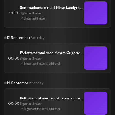
Sommarkonsert med Nisse Landgren Trio & Ida Sand
19:30
Sigtunastiftelsen
📍 Sigtunastiftelsen
12 September
Saturday
Författarsamtal med Maxim Grigoriev och John Swedenmark 12 september
00:00
Sigtunastiftelsen
📍 Sigtunastiftelsens bibliotek
14 September
Monday
Kultursamtal med konstnären och regissören Anna Odell 14 september
00:00
Sigtunastiftelsen
📍 Sigtunastiftelsens bibliotek