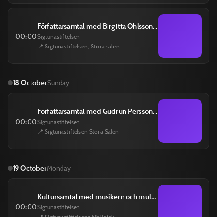
Författarsamtal med Birgitta Ohlsson 17 oktober
00:00
Sigtunastiftelsen
📍 Sigtunastiftelsen, Stora salen
18 October
Sunday
Författarsamtal med Gudrun Persson 18 oktober
00:00
Sigtunastiftelsen
📍 Sigtunastiftelsen Stora Salen
19 October
Monday
Kultursamtal med musikern och multimediaartisten Love Antell 19 oktober
00:00
Sigtunastiftelsen
📍 Sigtunastiftelsens bibliotek