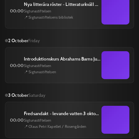
Nya litterära röster - Litteraturkväll med författarskolan på Biskops-Arnö 30 september
00:00
Sigtunastiftelsen
📍 Sigtunastiftelsens bibliotek
2 October
Friday
Introduktionskurs Abrahams Barns Julkrubba
00:00
Sigtunastiftelsen
📍 Sigtunastiftelsen
3 October
Saturday
Fredsandakt - levande vatten 3 oktober
00:00
Sigtunastiftelsen
📍 Olaus Petri Kapellet / Rosengården