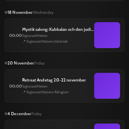
18 November
Wednesday
Mystik salong: Kabbalan och den judiska mystiken med Sebastian Selvén 18 november
00:00
Sigtunastiftelsen
📍 Sigtunastiftelsens bibliotek
20 November
Friday
Retreat Andetag 20-22 november
00:00
Sigtunastiftelsen
📍 Sigtunastiftelsens Refugium
4 December
Friday