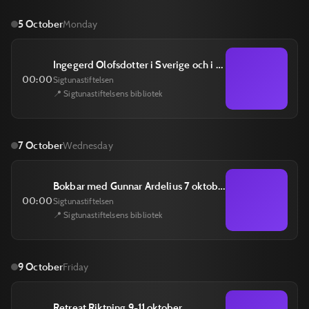
5 October
Monday
Ingegerd Olofsdotter i Sverige och i Ukraina - historisk storytelling 5 oktober
00:00
Sigtunastiftelsen
📍 Sigtunastiftelsens bibliotek
7 October
Wednesday
Bokbar med Gunnar Ardelius 7 oktober
00:00
Sigtunastiftelsen
📍 Sigtunastiftelsens bibliotek
9 October
Friday
Retreat Riktning 9-11 oktober