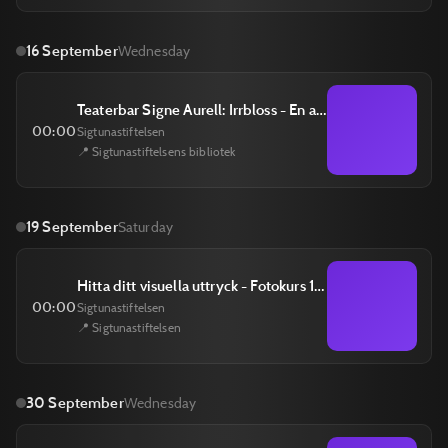
16 September
Wednesday
Teaterbar Signe Aurell: Irrbloss - En annan emigranthistoria än den om Karl-Oskar och Kristina 16 september
00:00
Sigtunastiftelsen
📍 Sigtunastiftelsens bibliotek
19 September
Saturday
Hitta ditt visuella uttryck - Fotokurs 19/9
00:00
Sigtunastiftelsen
📍 Sigtunastiftelsen
30 September
Wednesday