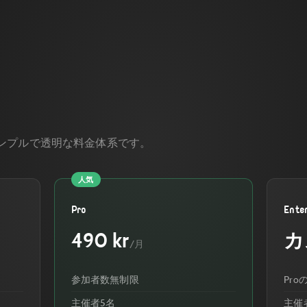
ンプルで透明な料金体系です。
人気
Pro
Ente
490 kr
カ
/月
参加者数無制限
Pr
主催者5名
主催