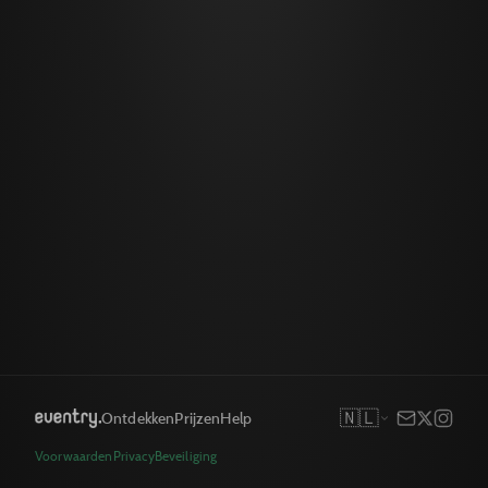
🇳🇱
Ontdekken
Prijzen
Help
Voorwaarden
Privacy
Beveiliging