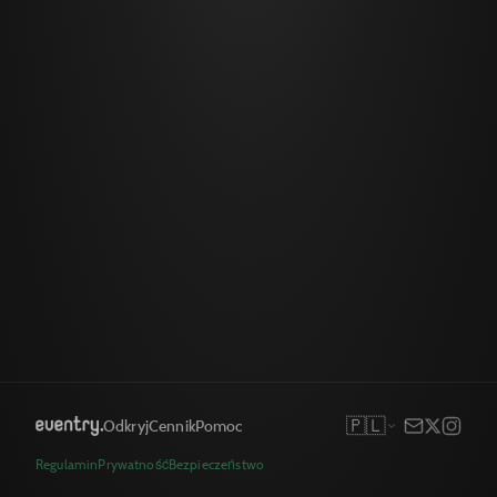
🇵🇱
Odkryj
Cennik
Pomoc
Regulamin
Prywatność
Bezpieczeństwo