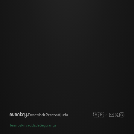
🇧🇷
Descobrir
Preços
Ajuda
Termos
Privacidade
Segurança