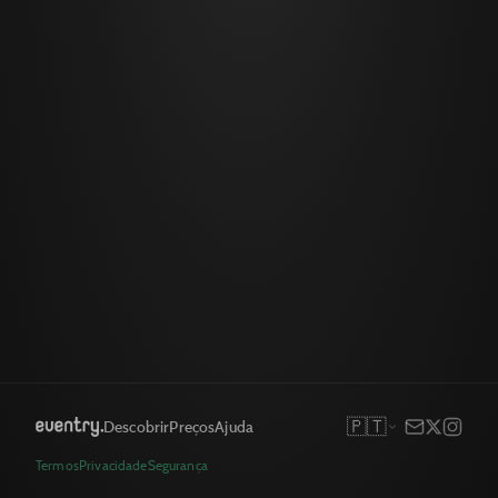
🇵🇹
Descobrir
Preços
Ajuda
Termos
Privacidade
Segurança