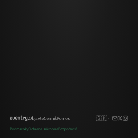
🇸🇰
Objavte
Cenník
Pomoc
Podmienky
Ochrana súkromia
Bezpečnosť