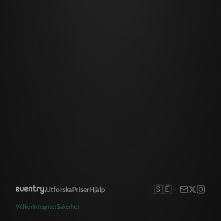
🇸🇪
Utforska
Priser
Hjälp
Villkor
Integritet
Säkerhet