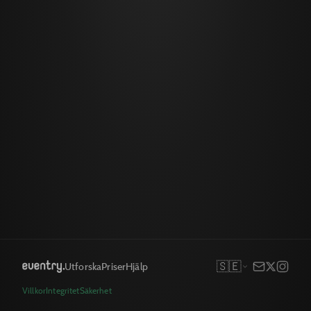
🇸🇪
Utforska
Priser
Hjälp
Villkor
Integritet
Säkerhet