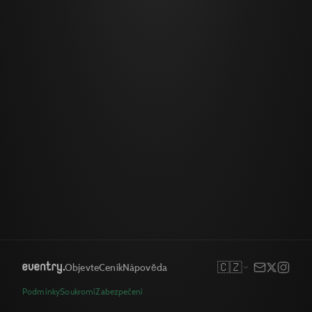
🇨🇿
Objevte
Ceník
Nápověda
Podmínky
Soukromí
Zabezpečení