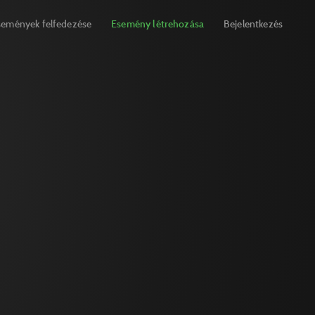
semények felfedezése
Esemény létrehozása
Bejelentkezés