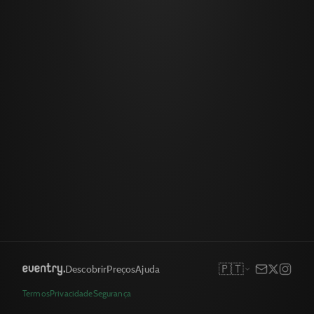
🇵🇹
Descobrir
Preços
Ajuda
Termos
Privacidade
Segurança