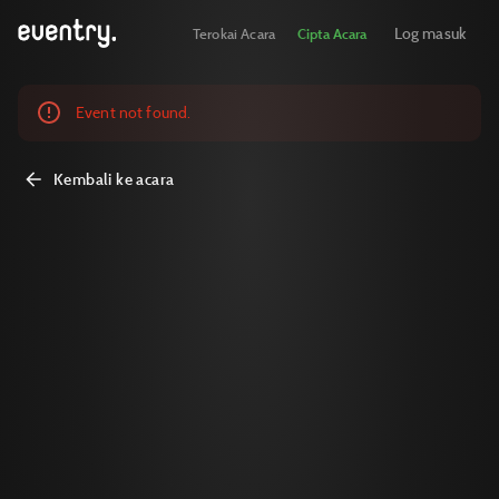
Log masuk
Terokai Acara
Cipta Acara
Event not found.
Kembali ke acara