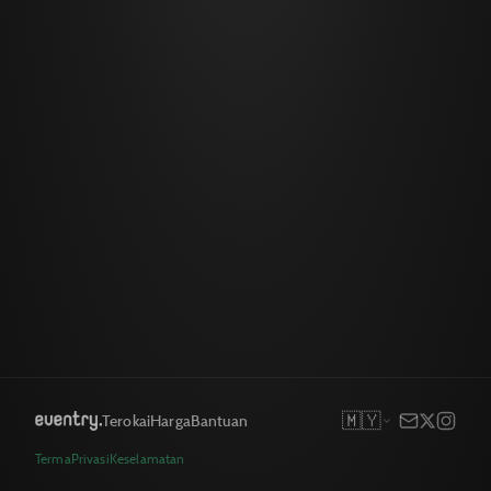
🇲🇾
Terokai
Harga
Bantuan
Terma
Privasi
Keselamatan