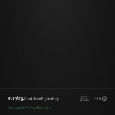
🇳🇱
Ontdekken
Prijzen
Help
Voorwaarden
Privacy
Beveiliging