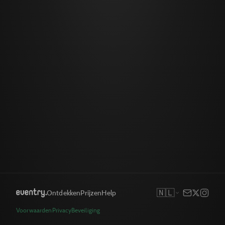
🇳🇱
Ontdekken
Prijzen
Help
Voorwaarden
Privacy
Beveiliging