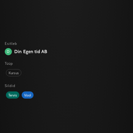
Esitleb
Din Egen tid AB
D
Tüüp
Kursus
Sildid
Tervis
Vool