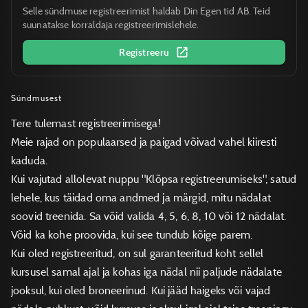
Selle sündmuse registreerimist haldab Din Egen tid AB. Teid
suunatakse korraldaja registreerimislehele.
Registreeru
Sündmusest
Tere tulemast registreerimisega!
Meie rajad on populaarsed ja paigad võivad vahel kiiresti
kaduda.
Kui vajutad allolevat nuppu "Klõpsa registreerumiseks", satud
lehele, kus täidad oma andmed ja märgid, mitu nädalat
soovid treenida. Sa võid valida 4, 5, 6, 8, 10 või 12 nädalat.
Võid ka kohe proovida, kui see tundub kõige parem.
Kui oled registreeritud, on sul garanteeritud koht sellel
kursusel samal ajal ja kohas iga nädal nii paljude nädalate
jooksul, kui oled broneerinud. Kui jääd haigeks või vajad