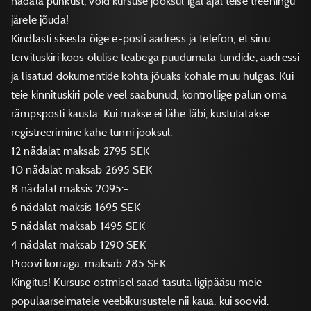
nädala puhkust, võid kursuse jooksul igal ajal teise treeningu
järele jõuda!
Kindlasti sisesta õige e-posti aadress ja telefon, et sinu
tervituskiri koos olulise teabega puudumata tundide, aadressi
ja lisatud dokumentide kohta jõuaks kohale muu hulgas. Kui
teie kinnituskiri pole veel saabunud, kontrollige palun oma
rämpsposti kausta. Kui makse ei lähe läbi, kustutatakse
registreerimine kahe tunni jooksul.
12 nädalat maksab 2795 SEK
10 nädalat maksab 2695 SEK
8 nädalat maksis 2095:-
6 nädalat maksis 1695 SEK
5 nädalat maksab 1495 SEK
4 nädalat maksab 1290 SEK
Proovi korraga, maksab 285 SEK.
Kingitus! Kursuse ostmisel saad tasuta ligipääsu meie
populaarseimatele veebikursustele nii kaua, kui soovid.