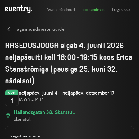
Logi sisse
Avasta sündmusi
Loo sündmus
Tagasi sündmuste juurde
RASEDUSJOOGA algab 4. juunil 2026
neljapäeviti kell 18:00–19:15 koos Erica
Stenströmiga (pausiga 25. kuni 32.
nädalani)
neljapäev, juuni 4 – neljapäev, detsember 17
JUUNI
4
18:00 – 19:15
Hallandsgatan 38, Skanstull
Skanstull
Registreerimine