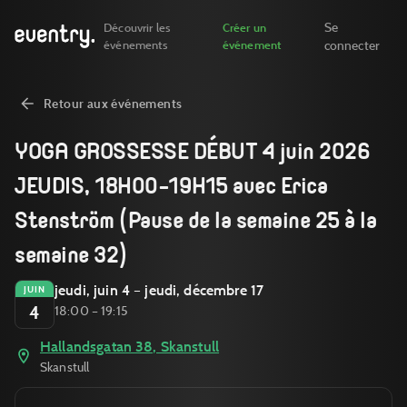
Se
Découvrir les
Créer un
événements
événement
connecter
Retour aux événements
YOGA GROSSESSE DÉBUT 4 juin 2026
JEUDIS, 18H00-19H15 avec Erica
Stenström (Pause de la semaine 25 à la
semaine 32)
jeudi, juin 4 – jeudi, décembre 17
JUIN
4
18:00 – 19:15
Hallandsgatan 38, Skanstull
Skanstull