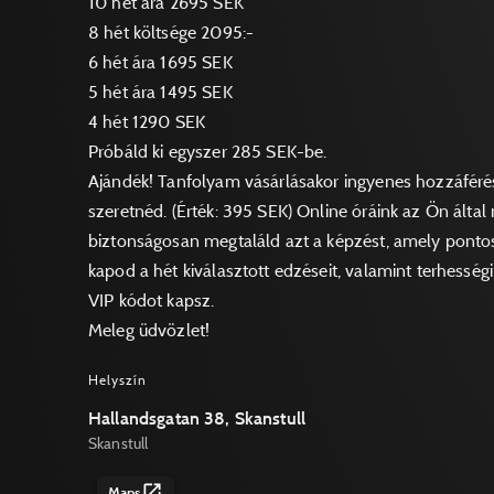
10 hét ára 2695 SEK
8 hét költsége 2095:-
6 hét ára 1695 SEK
5 hét ára 1495 SEK
4 hét 1290 SEK
Próbáld ki egyszer 285 SEK-be.
Ajándék! Tanfolyam vásárlásakor ingyenes hozzáféré
szeretnéd. (Érték: 395 SEK) Online óráink az Ön álta
biztonságosan megtaláld azt a képzést, amely pontos
kapod a hét kiválasztott edzéseit, valamint terhességi
VIP kódot kapsz.
Meleg üdvözlet!
Helyszín
Hallandsgatan 38, Skanstull
Skanstull
Maps