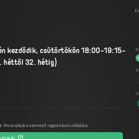
E
n kezdődik, csütörtökön 18:00-19:15-
E
 héttől 32. hétig)
T
C
. Átirányítjuk a szervező regisztrációs oldalára.
sztráció