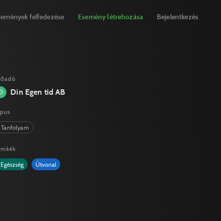
semények felfedezése
Esemény létrehozása
Bejelentkezés
lőadó
Din Egen tid AB
D
ípus
Tanfolyam
ímkék
Egészség
Útvonal