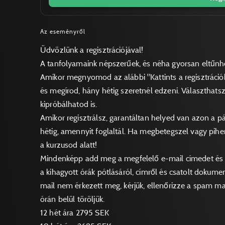
Az eseményről
Üdvözlünk a regisztrációjával!
A tanfolyamaink népszerűek, és néha gyorsan eltűnh
Amikor megnyomod az alábbi "Kattints a regisztrációh
és megírod, hány hétig szeretnél edzeni. Választhatsz
kipróbálhatod is.
Amikor regisztrálsz, garantáltan helyed van azon a 
hétig, amennyit foglaltál. Ha megbetegszel vagy pih
a kurzusod alatt!
Mindenképp add meg a megfelelő e-mail címedet és t
a kihagyott órák pótlásáról, címről és csatolt doku
mail nem érkezett meg, kérjük, ellenőrizze a spam ma
órán belül töröljük.
12 hét ára 2795 SEK