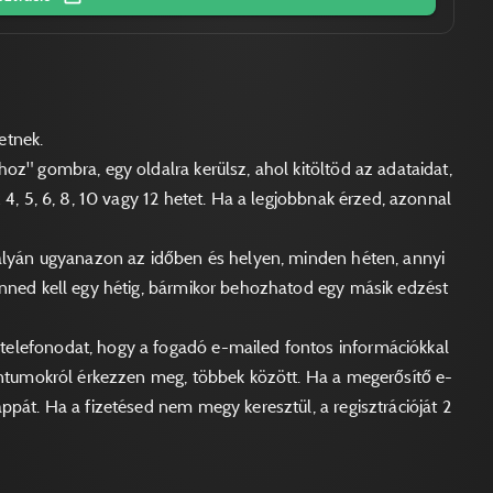
etnek.
oz" gombra, egy oldalra kerülsz, ahol kitöltöd az adataidat,
 4, 5, 6, 8, 10 vagy 12 hetet. Ha a legjobbnak érzed, azonnal
pályán ugyanazon az időben és helyen, minden héten, annyi
enned kell egy hétig, bármikor behozhatod egy másik edzést
elefonodat, hogy a fogadó e-mailed fontos információkkal
mentumokról érkezzen meg, többek között. Ha a megerősítő e-
ppát. Ha a fizetésed nem megy keresztül, a regisztrációját 2