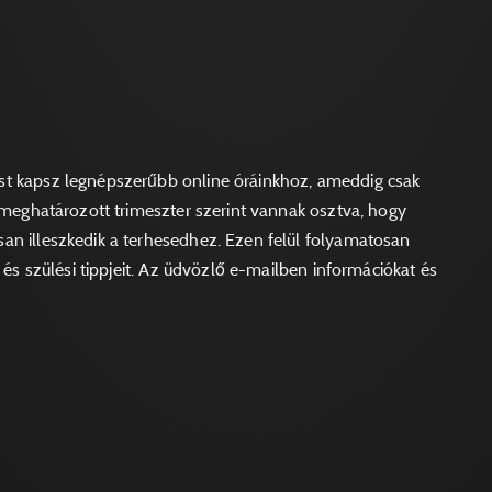
st kapsz legnépszerűbb online óráinkhoz, ameddig csak
l meghatározott trimeszter szerint vannak osztva, hogy
an illeszkedik a terhesedhez. Ezen felül folyamatosan
 és szülési tippjeit. Az üdvözlő e-mailben információkat és