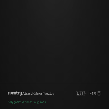
🇱🇹
Atrasti
Kainos
Pagalba
Sąlygos
Privatumas
Saugumas