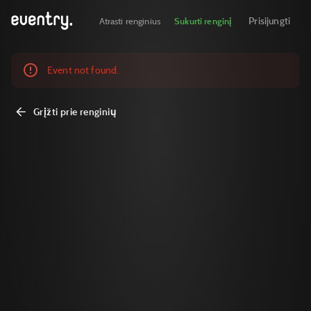
Prisijungti
Atrasti renginius
Sukurti renginį
Event not found.
Grįžti prie renginių