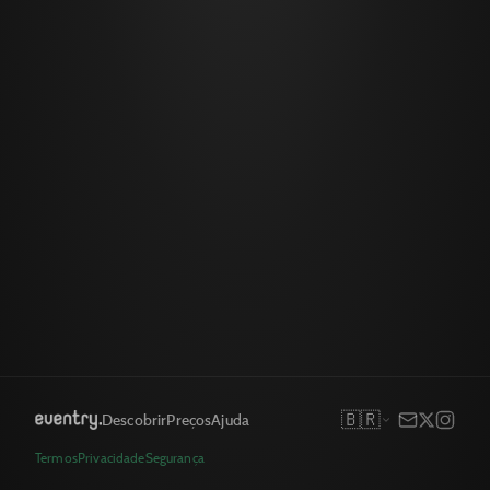
🇧🇷
Descobrir
Preços
Ajuda
Termos
Privacidade
Segurança