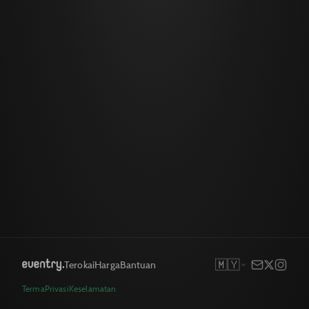
🇲🇾
Terokai
Harga
Bantuan
Terma
Privasi
Keselamatan