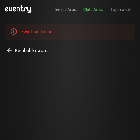
Log masuk
Terokai Acara
Cipta Acara
Event not found.
Kembali ke acara