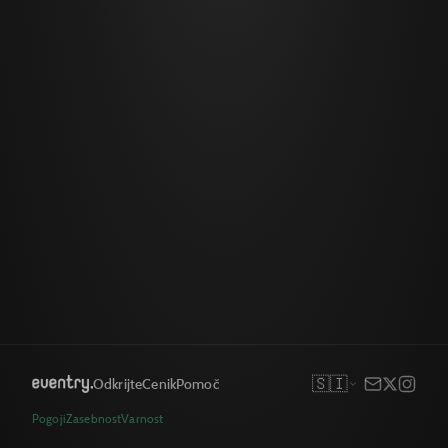
🇸🇮
Odkrijte
Cenik
Pomoč
Pogoji
Zasebnost
Varnost