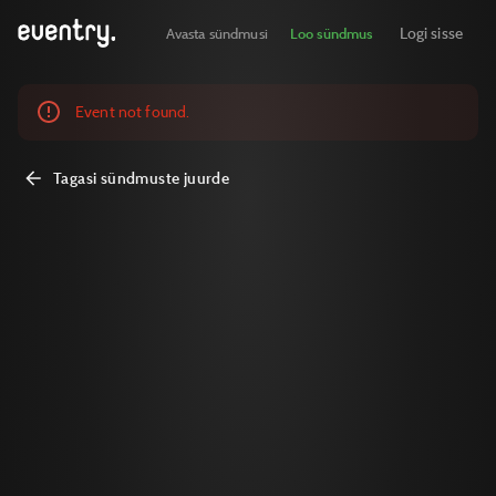
Logi sisse
Avasta sündmusi
Loo sündmus
Event not found.
Tagasi sündmuste juurde