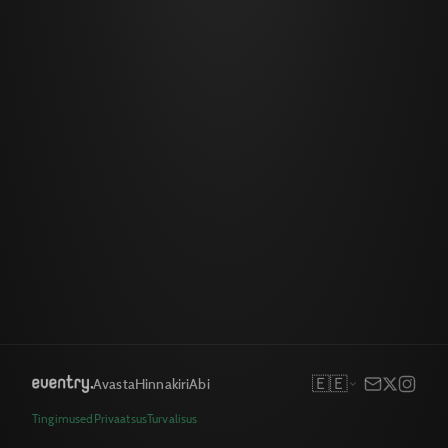
🇪🇪
Avasta
Hinnakiri
Abi
Tingimused
Privaatsus
Turvalisus