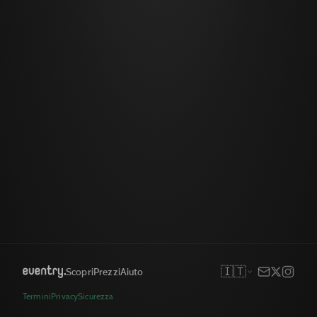
🇮🇹
Scopri
Prezzi
Aiuto
Termini
Privacy
Sicurezza