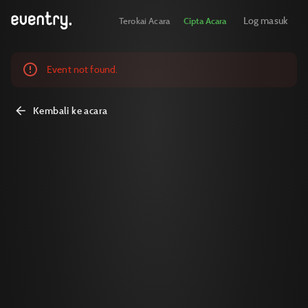
Log masuk
Terokai Acara
Cipta Acara
Event not found.
Kembali ke acara