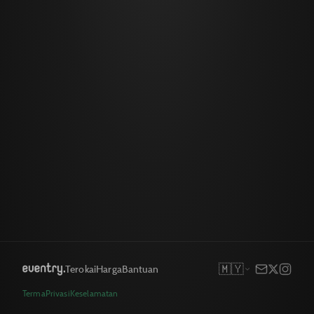
🇲🇾
Terokai
Harga
Bantuan
Terma
Privasi
Keselamatan